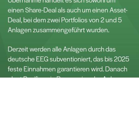
einen Share-Deal als auch um einen Asset-
Deal, bei dem zwei Portfolios von 2 und 5
Anlagen zusammengeführt wurden.
Derzeit werden alle Anlagen durch das
deutsche EEG subventioniert, das bis 2025
feste Einnahmen garantieren wird. Danach
plant Pacifico ein Repowering der Anlagen,
Lass uns reden
um weiterhin von den günstigen
Windverhältnissen am Standort zu
profitieren.
Mit dieser Akquisition legt Pacifico den
Name*
Grundstein für einen ambitionierten