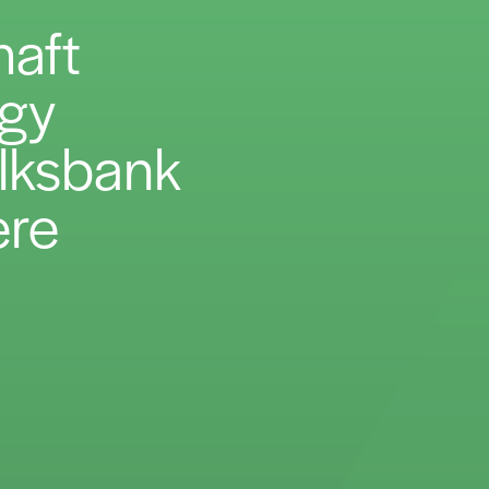
haft
rgy
lksbank
ere