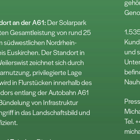
gehör
Geno
dort an der A61:
Der Solarpark
1.535
nten Gesamtleistung von rund 25
Kunde
 südwestlichen Nordrhein-
und s
is Euskirchen. Der Standort in
Unte
ilerswist zeichnet sich durch
befin
larnutzung, privilegierte Lage
Nauh
wird in Flurstücken innerhalb des
dors entlang der Autobahn A61
Press
 Bündelung von Infrastruktur
Micha
ngriff in das Landschaftsbild und
Tel.
izient.
micha