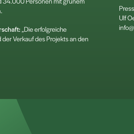
nd 34.000 Personen mit grünem
Press
.
Ulf O
info@
rschaft:
„Die erfolgreiche
 der Verkauf des Projekts an den