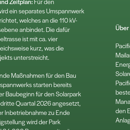
nd Zeitplan:
Für den
wird ein separates Umspannwerk
richtet, welches an die 110 kV-
Über
bene anbindet. Die dafür
trasse ist mit ca. vier
Pacif
eichsweise kurz, was die
Maila
jekts unterstreicht.
Energ
Solar
tende Maßnahmen für den Bau
Pacif
pannwerks starten bereits
beste
r Baubeginn für den Solarpark
Mana
s dritte Quartal 2026 angesetzt,
den E
ner Inbetriebnahme zu Ende
Anla
gstellung wird der Park