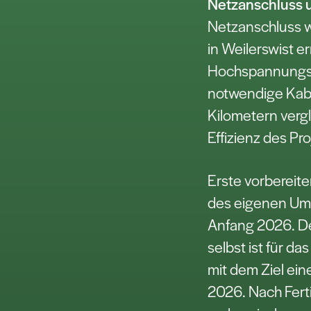
Netzanschluss u
Netzanschluss 
in Weilerswist er
Hochspannungse
notwendige Kabel
Kilometern vergl
Effizienz des Pro
Erste vorberei
des eigenen Ums
Anfang 2026. De
selbst ist für da
mit dem Ziel ei
2026. Nach Ferti