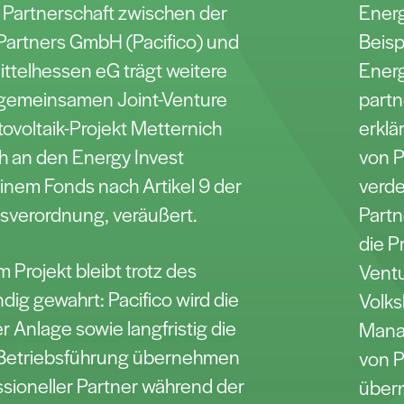
e Partnerschaft zwischen der
Energ
 Partners GmbH (Pacifico) und
Beisp
ittelhessen eG trägt weitere
Energ
 gemeinsamen Joint-Venture
partn
ovoltaik-Projekt Metternich
erklä
h an den Energy Invest
von P
einem Fonds nach Artikel 9 der
verde
sverordnung, veräußert.
Partn
die P
m Projekt bleibt trotz des
Ventu
ndig gewahrt: Pacifico wird die
Volks
r Anlage sowie langfristig die
Mana
Betriebsführung übernehmen
von P
ssioneller Partner während der
über