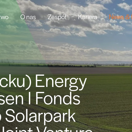
two
O nas
Zespół
Kariera
News & I
ecku) Energy
sen I Fonds
 Solarpark
Joint Venture