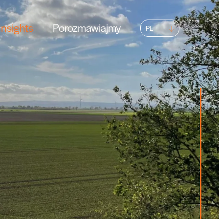
nsights
Porozmawiajmy
PL