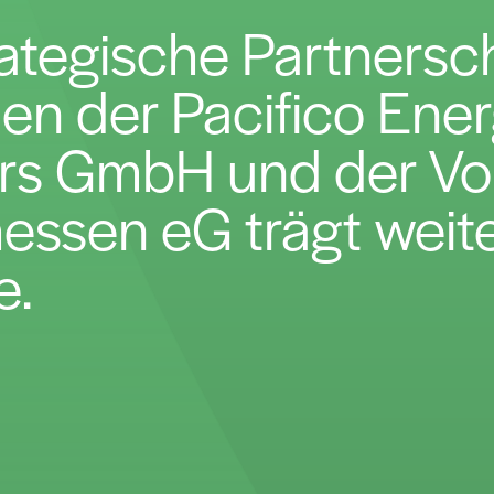
rategische Partnersc
en der Pacifico Ene
rs GmbH und der Vo
hessen eG trägt weit
e.