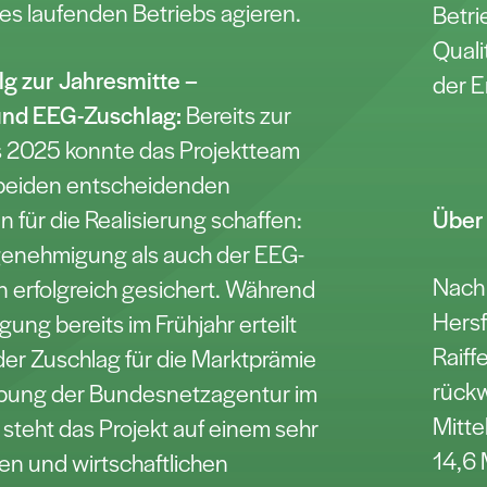
s laufenden Betriebs agieren.
Betri
Quali
lg zur Jahresmitte –
der E
nd EEG-Zuschlag:
Bereits zur
s 2025 konnte das Projektteam
e beiden entscheidenden
für die Realisierung schaffen:
Über
genehmigung als auch der EEG-
Nach
 erfolgreich gesichert. Während
Hersf
ng bereits im Frühjahr erteilt
Raiff
der Zuschlag für die Marktprämie
rückw
ibung der Bundesnetzagentur im
Mitte
 steht das Projekt auf einem sehr
14,6 
hen und wirtschaftlichen