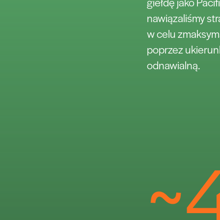
giełdę jako Paci
nawiązaliśmy st
w celu zmaksyma
poprzez ukierun
odnawialną.
~