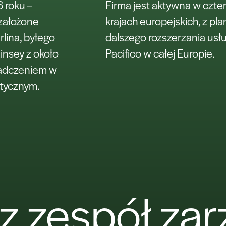
 roku –
Firma jest aktywna w czte
 założone
krajach europejskich, z pl
rlina, byłego
dalszego rozszerzania usł
nsey z około
Pacifico w całej Europie.
iadczeniem w
tycznym.
z zespół zar