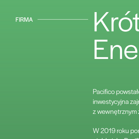
Krót
FIRMA
Ene
Pacifico powstał
inwestycyjna zaj
z wewnętrznym z
W 2019 roku pom