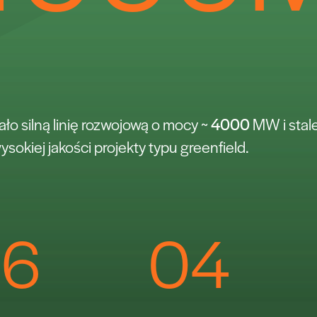
ło silną linię rozwojową o mocy ~
4000
MW i stal
ysokiej jakości projekty typu greenfield.
16
0
4