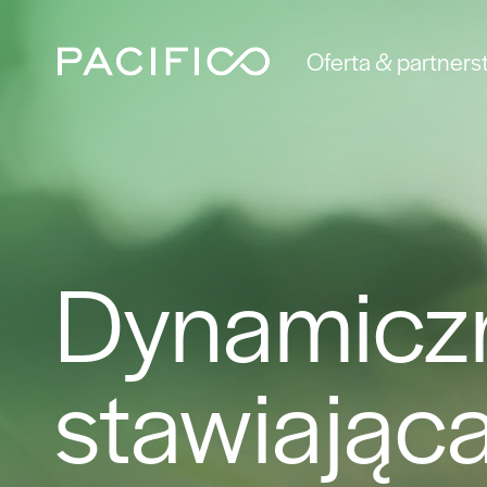
Oferta & partners
Dynamiczn
stawiając