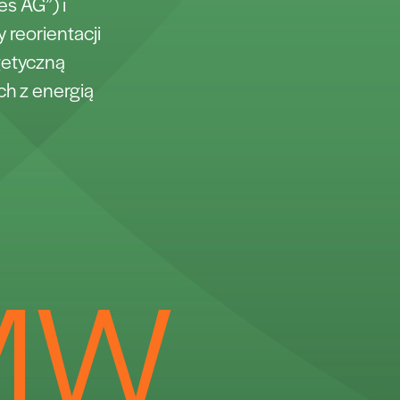
es AG”) i
 reorientacji
getyczną
ch z energią
MW