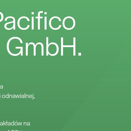
Pacifico
s GmbH.
ma
 odnawialnej,
zakładów na