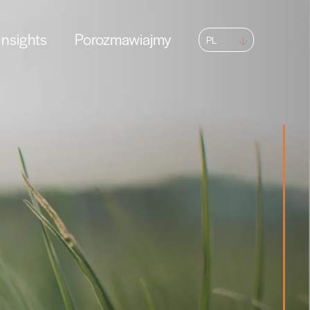
nsights
Porozmawiajmy
PL