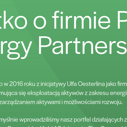
ko o firmie 
rgy Partner
o w 2016 roku z inicjatywy Ulfa Oesterlina jako fir
mująca się eksploatacją aktywów z zakresu energii
arządzaniem aktywami i możliwościami rozwoju.
yślnie wprowadziliśmy nasz portfel działających 