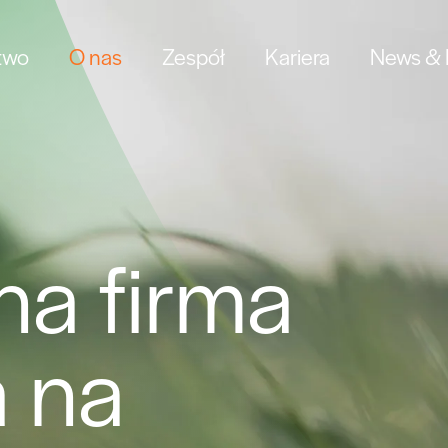
two
O nas
Zespół
Kariera
News & I
a firma
a na