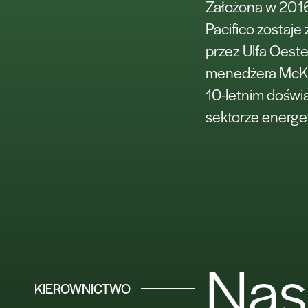
Założona w 2016
Pacifico zostaje
przez Ulfa Oeste
menedżera McKi
10-letnim dośw
sektorze energe
Nas
KIEROWNICTWO