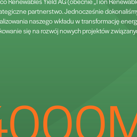
fico Renewables Yield AG (obecnie „Tion Renewabl
rategiczne partnerstwo. Jednocześnie dokonaliśmy
lizowania naszego wkładu w transformację ener
kowanie się na rozwój nowych projektów związany
4000