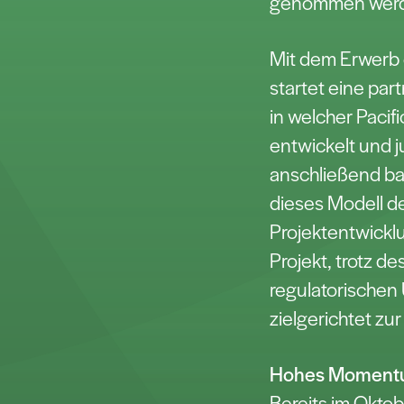
genommen wer
Mit dem Erwerb d
startet eine pa
in welcher Pacif
entwickelt und j
anschließend ba
dieses Modell 
Projektentwicklu
Projekt, trotz d
regulatorischen 
zielgerichtet zu
Hohes Momentum
Bereits im Oktob