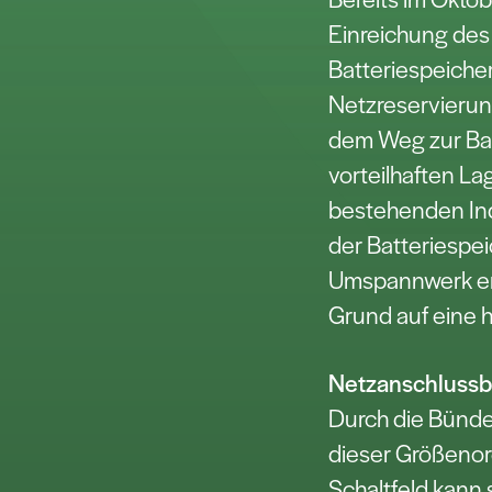
Einreichung des
Batteriespeicher
Netzreservierun
dem Weg zur Bau
vorteilhaften La
bestehenden Ind
der Batteriespei
Umspannwerk err
Grund auf eine 
Netzanschlussb
Durch die Bünde
dieser Größeno
Schaltfeld kann