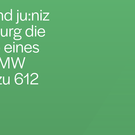
d ju:niz
urg die
 eines
0 MW
zu 612