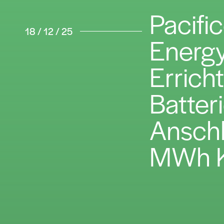
Pacifi
18 / 12 / 25
Energy
Errich
Batter
Anschl
MWh K