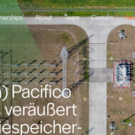
tnerships
About
Team
Careers
New
) Pacifico
 veräußert
espeicher-