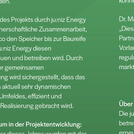
könn
den.
Dr. M
es Projekts durch ju:niz Energy
„Die
rtnerschaftliche Zusammenarbeit,
Partn
ico den Speicher bis zur Baureife
Vorla
u:niz Energy diesen
regul
uen und betreiben wird. Durch
mark
der gemeinsamen
ng wird sichergestellt, dass das
es aktuell sehr dynamischen
Umfeldes, effizient und
Über
r Realisierung gebracht wird.
Die j
betre
 in der Projektentwicklung:
erneu
er dieses Jahres wurden mit der