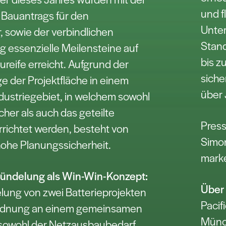
und f
 Bauantrags für den
Unter
, sowie der verbindlichen
Stand
g essenzielle Meilensteine auf
bis z
reife erreicht. Aufgrund der
siche
ge der Projektfläche in einem
über 
ustriegebiet, in welchem sowohl
cher als auch das geteilte
Press
ichtet werden, besteht von
Simo
hohe Planungssicherheit.
mark
ündelung als Win-Win-Konzept:
Über
lung von zwei Batterieprojekten
Pacif
rdnung an einem gemeinsamen
Münch
 sowohl der Netzausbaubedarf