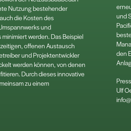
erneu
iente Nutzung bestehender
und S
s auch die Kosten des
Pacif
 Umspannwerks und
beste
 minimiert werden. Das Beispiel
Mana
ühzeitigen, offenen Austausch
den E
treiber und Projektentwickler
Anla
ckelt werden können, von denen
fitieren. Durch dieses innovative
Press
emeinsam zu einem
Ulf O
info@