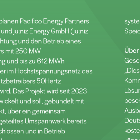
planen Pacifico Energy Partners
syst
 und ju:niz Energy GmbH (ju:niz
Speic
chtung und den Betrieb eines
Über 
ers mit 250 MW
Gesch
ng und bis zu 612 MWh
„Dies
her im Höchstspannungsnetz des
Komm
tzbetreibers 50Hertz
Lösun
rd. Das Projekt wird seit 2023
besc
wickelt und soll, gebündelt mit
Ausba
ekt, über ein gemeinsam
Deuts
 geteiltes Umspannwerk bereits
koste
hlossen und in Betrieb