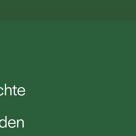
chte
 den