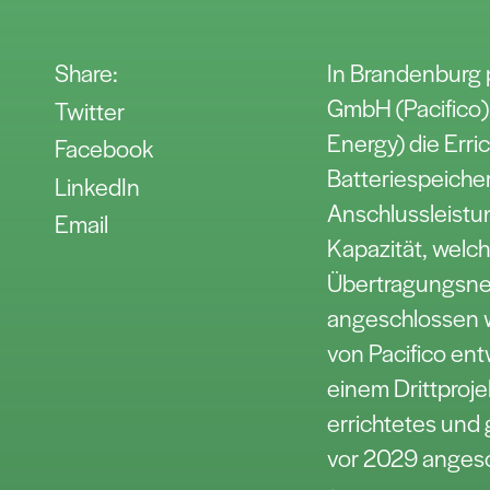
Share:
In Brandenburg 
GmbH (Pacifico)
Twitter
Energy) die Erri
Facebook
Batteriespeich
LinkedIn
Anschlussleistu
Email
Kapazität, welc
Übertragungsne
angeschlossen wi
von Pacifico ent
einem Drittproj
errichtetes und
vor 2029 angesc