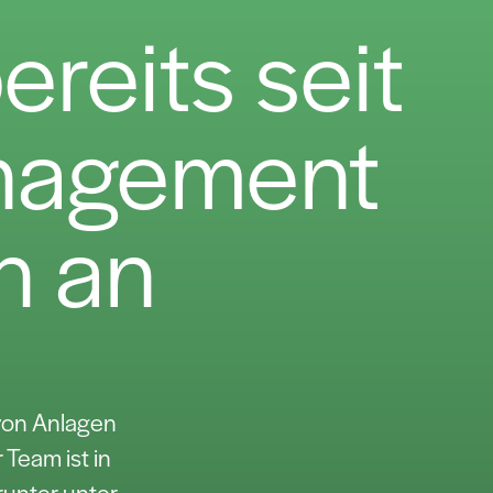
ereits seit
nagement
n an
 von Anlagen
Team ist in
runter unter