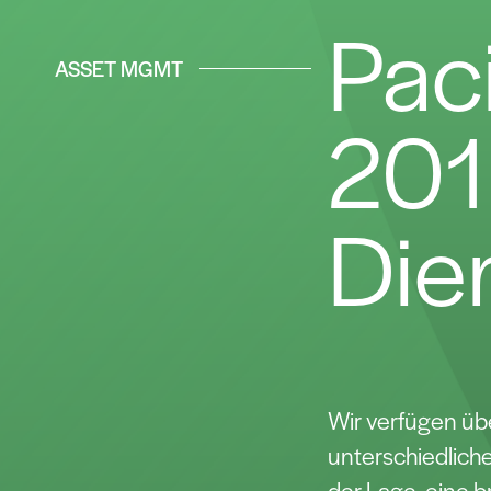
Paci
ASSET MGMT
201
Die
Wir verfügen üb
unterschiedliche
der Lage, eine b