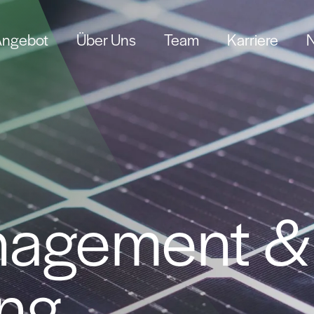
Angebot
Über Uns
Team
Karriere
agement & 
ng