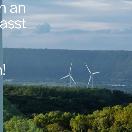
n an
asst
!