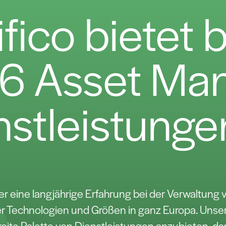
fico bietet b
6 Asset Ma
nstleistunge
er eine langjährige Erfahrung bei der Verwaltung
r Technologien und Größen in ganz Europa. Unser 
reite Palette von Dienstleistungen anzubieten, da