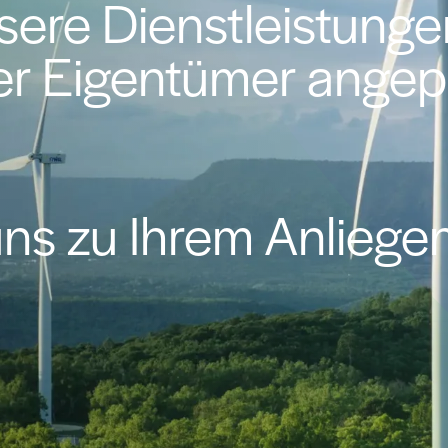
sere Dienstleistunge
er Eigentümer angep
uns zu Ihrem Anliegen