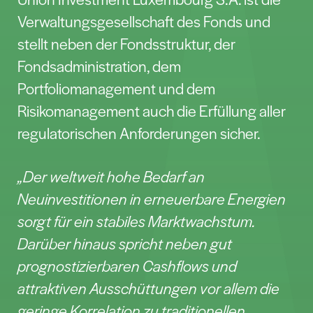
Spezialisten für die unterschiedlichen
Assetklassen zusammen.
Pressekontakt:
Stefan Barkhausen
Tel. +49 69 2567-2660
stefan.barkhausen@union-investment.de
Volksbank Mittelhessen eG
Die Volksbank Mittelhessen gehört mit
einer Bilanzsumme von 10,8 Milliarden Euro
zu den größten Genossenschaftsbanken in
Deutschland. Mit derzeit 1077 Mitarbeiter
und 67 Geschäftsstellen in ganz