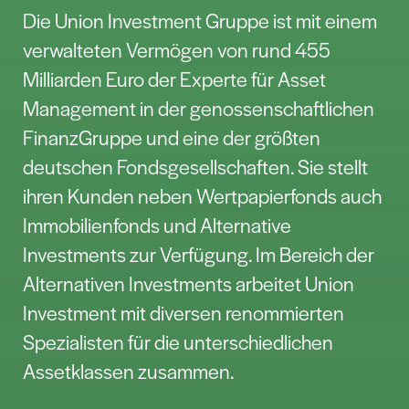
Wasserstofftechnologien. Pacifico
entwickelt Projekte, erneuert bestehende
Anlagen, bietet moderne Asset-
Management-Dienstleistungen und
ermöglicht den Erwerb von
betriebsbereiten und schlüsselfertigen
Anlagen.
Pressekontakt:
Ulf Oesterlin
info@pacifico-energy.com