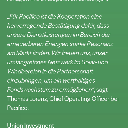
einer Leistung von 4,54 MW und ein
Wasserkraftwerk mit einer Gesamtleistung
von 2,7 MWh.
Pressekontakt:
Michael Agricola
Tel. +49 641 7005-663213
Michael.agricola@vb-mittelhessen.de
Pacifico Energy Partners GmbH
Pacifico Energy Partners GmbH ist ein
Unternehmen für erneuerbare Energien in
den Bereichen Wind- und Solarenergie
sowie Batterie- und