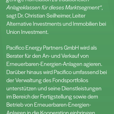
Mittelhessen ist sie kompetenter und
verlässlicher Berater und
Finanzierungspartner für rund 350.000
Kundinnen und Kunden im Privatkunden-
und Firmengeschäft. 197.230 Mitglieder
halten Anteile an der Genossenschaft. Seit
mehr als 10 Jahren finanziert die Volksbank
Mittelhessen Projekte der Energiewende
und investiert auch selbst. So ist sie derzeit
an verschiedenen Unternehmen beteiligt
und unterhält unter anderem 8
Windkraftanlagen (WEA) mit einer
Nennleistung von 36,8 MW, einen
Solarpark mit ca. 16.000 Modulen und