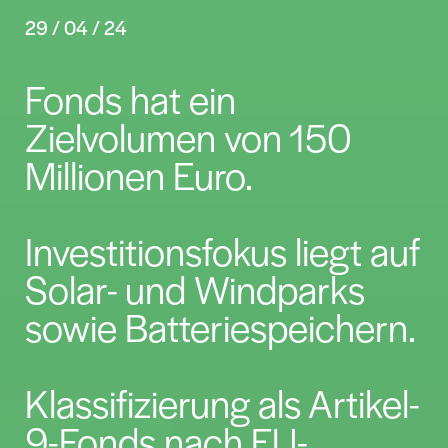
„Wir freuen uns, diesen zukunftsweisenden
Fonds gemeinsam mit erfahrenen und
bewährten Partnern aufstellen zu können.
Mit gut vorbereiteten Investitionen in die
Erzeugung von erneuerbaren Energien
tragen wir aktiv dazu bei, die
Energieversorgung der Zukunft zu sichern
und sie nachhaltig zu gestalten. Das ist ein
wichtiger Teil unserer
Unternehmensstrategie 2028, und wir sind
stolz, dass wir mit Projekten wie diesem
zum Gelingen der Energiewende in der
Region und auch darüber hinaus beitragen
können”
, sagt Dr. Lars Witteck,