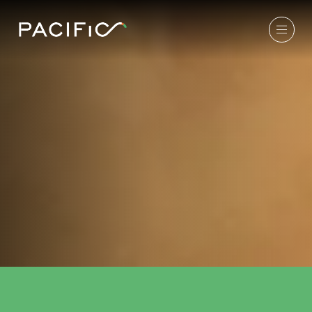
auf Solar- und Windparks sowie
Batteriespeichern aufzubauen, um hieraus
stabile, laufende Erträge zu erzielen. Der
Fonds ist als Artikel-9-Fonds gemäß EU-
Offenlegungsverordnung klassifiziert.
Hierfür wird die Volksbank Mittelhessen eG
bis zu 150 Millionen Euro an Eigenmitteln
als Investor zur Verfügung stellen und
gleichzeitig ihre Erfahrung und das Know-
how im Bereich erneuerbare Energien
sowie ihr Netzwerk in die Partnerschaft
einbringen.