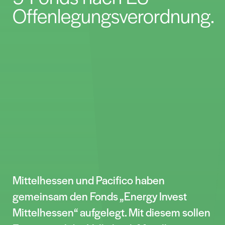
Vorstandssprecher der Volksbank
Mittelhessen.
Union Investment Luxembourg S.A. ist die
Verwaltungsgesellschaft des Fonds und
stellt neben der Fondsstruktur, der
Fondsadministration, dem
Portfoliomanagement und dem
Risikomanagement auch die Erfüllung aller
regulatorischen Anforderungen sicher.
„Der weltweit hohe Bedarf an
Neuinvestitionen in erneuerbare Energien
sorgt für ein stabiles Marktwachstum.